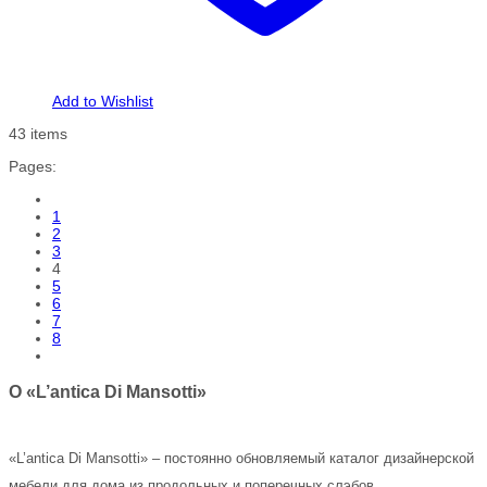
Add to Wishlist
43 items
Pages:
1
2
3
4
5
6
7
8
О «L’antica Di Mansotti»
«L’antica Di Mansotti» – постоянно обновляемый каталог дизайнерской
мебели для дома из продольных и поперечных слэбов.