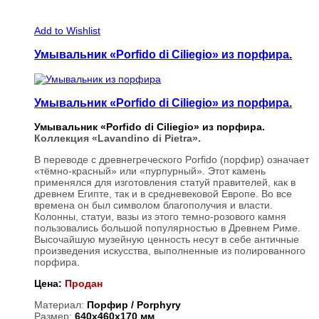
Add to Wishlist
Умывальник «Porfido di Ciliegio» из порфира.
Умывальник «Porfido di Ciliegio» из порфира.
Умывальник «Porfido di Ciliegio» из порфира.
Коллекция «Lavandino di Pietra».
В переводе с древнегреческого Porfido (порфир) означает
«тёмно-красный» или «пурпурный». Этот камень
применялся для изготовления статуй правителей, как в
древнем Египте, так и в средневековой Европе. Во все
времена он был символом благополучия и власти.
Колонны, статуи, вазы из этого темно-розового камня
пользовались большой популярностью в Древнем Риме.
Высочайшую музейную ценность несут в себе античные
произведения искусства, выполненные из полированного
порфира.
Цена:
Продан
Материал:
Порфир / Porphyry
Размер:
640х460х170 мм