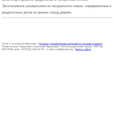
Эксклюзивные умывальники из натурального камня, сервировочные и
разделочные доски из ценных пород дерева.
2018 © «Lantica Di Mansotti» /
Каталог дизайнерских изделий из дерева и камня
/
Ремесленник Тарахович Анатолий Франкович. Регистрационный номер УНП АВ
9607659/ моб: +375(29) 343-64-55 , е-mail: mail@lantica.by /
Карта сайта